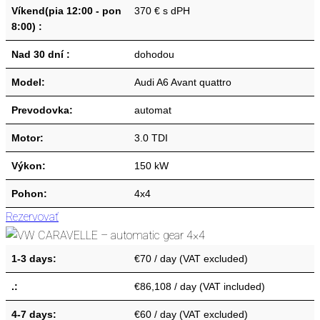
Víkend(pia 12:00 - pon
370 € s dPH
8:00) :
Nad 30 dní :
dohodou
Model:
Audi A6 Avant quattro
Prevodovka:
automat
Motor:
3.0 TDI
Výkon:
150 kW
Pohon:
4x4
Rezervovať
1-3 days:
€70 / day (VAT excluded)
.:
€86,108 / day (VAT included)
4-7 days:
€60 / day (VAT excluded)