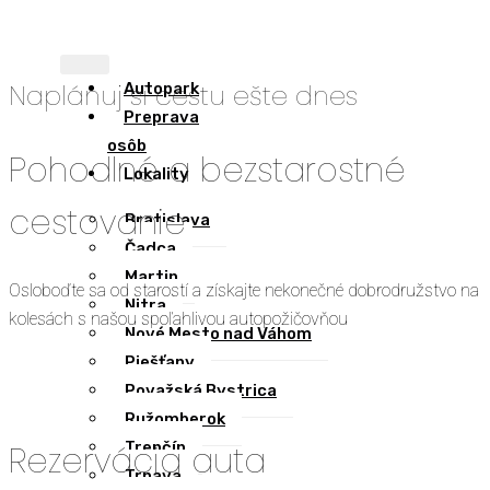
Naplánuj si cestu ešte dnes
Autopark
Preprava
osôb
Pohodlné
a
bezstarostné
Lokality
cestovanie
Bratislava
Čadca
Martin
Osloboďte sa od starostí a získajte nekonečné dobrodružstvo na
Nitra
kolesách s našou spoľahlivou autopožičovňou
Nové Mesto nad Váhom
Piešťany
Považská Bystrica
Ružomberok
Trenčín
Rezervácia auta
Trnava