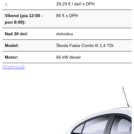
.:
28,29 € / deň s DPH
Víkend (pia 12:00 -
85 € s DPH
pon 8:00):
Nad 30 dní:
dohodou
Model:
Škoda Fabia Combi III 1,4 TDi
Motor:
66 kW diesel
Rezervovať