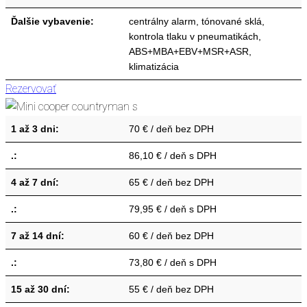
Ďalšie vybavenie:
centrálny alarm, tónované sklá,
kontrola tlaku v pneumatikách,
ABS+MBA+EBV+MSR+ASR,
klimatizácia
Rezervovať
1 až 3 dni:
70 € / deň bez DPH
.:
86,10 € / deň s DPH
4 až 7 dní:
65 € / deň bez DPH
.:
79,95 € / deň s DPH
7 až 14 dní:
60 € / deň bez DPH
.:
73,80 € / deň s DPH
15 až 30 dní:
55 € / deň bez DPH