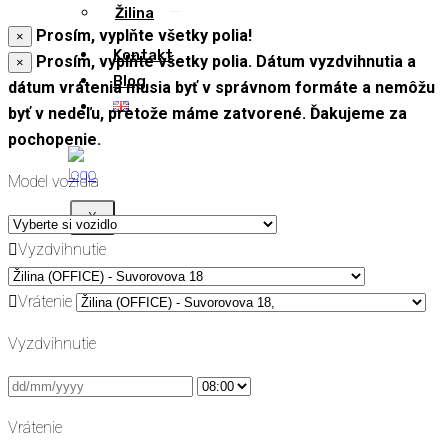
Žilina
Prosím, vyplňte všetky polia!
×
Kontakt
Prosím, vyplňte všetky polia. Dátum vyzdvihnutia a
×
Blog
dátum vrátenia musia byť v správnom formáte a nemôžu
byť v nedeľu, pretože máme zatvorené. Ďakujeme za
pochopenie.
Model vozidla
X
Vyzdvihnutie
Vrátenie
Vyzdvihnutie
Vrátenie