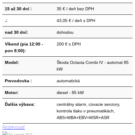
15 až 30 dní :
35 € / deň bez DPH
.:
43,05 € / deň s DPH
nad 30 dní:
dohodou
Víkend (pia 12:00 -
200 € s DPH
pon 8:00):
Model:
Škoda Octavia Combi IV - automat 85
kW
Prevodovka :
automatická
Motor:
diesel - 85 kW
Ďalšia výbava:
centrálny alarm, cúvacie senzory,
kontrola tlaku v pneumatikách,
ABS+MBA+EBV+MSR+ASR
Rezervovať