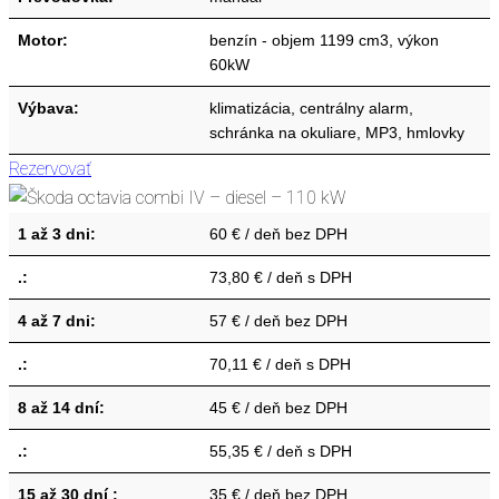
Motor:
benzín - objem 1199 cm3, výkon
60kW
Výbava:
klimatizácia, centrálny alarm,
schránka na okuliare, MP3, hmlovky
Rezervovať
1 až 3 dni:
60 € / deň bez DPH
.:
73,80 € / deň s DPH
4 až 7 dni:
57 € / deň bez DPH
.:
70,11 € / deň s DPH
8 až 14 dní:
45 € / deň bez DPH
.:
55,35 € / deň s DPH
15 až 30 dní :
35 € / deň bez DPH