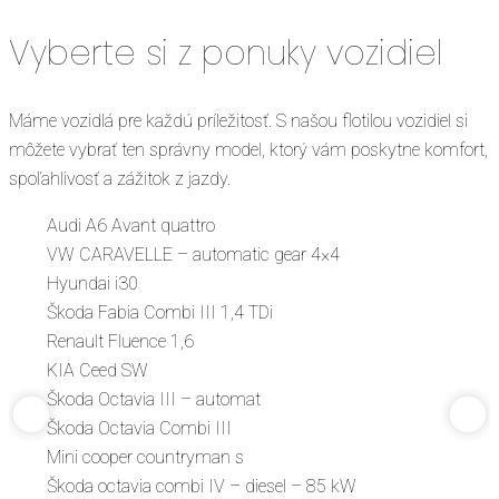
Vyberte si z ponuky vozidiel
Máme vozidlá pre každú príležitosť. S našou flotilou vozidiel si
môžete vybrať ten správny model, ktorý vám poskytne komfort,
spoľahlivosť a zážitok z jazdy.
Audi A6 Avant quattro
VW CARAVELLE – automatic gear 4×4
Hyundai i30
Škoda Fabia Combi III 1,4 TDi
Renault Fluence 1,6
KIA Ceed SW
Škoda Octavia III – automat
Škoda Octavia Combi III
Mini cooper countryman s
Škoda octavia combi IV – diesel – 85 kW