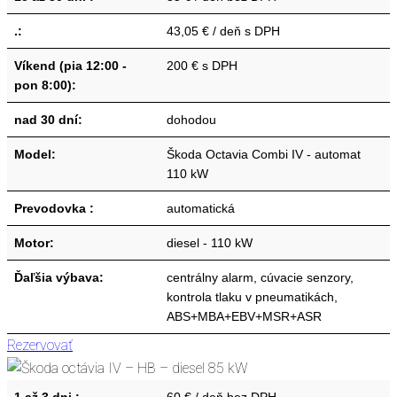
.:
43,05 € / deň s DPH
Víkend (pia 12:00 -
200 € s DPH
pon 8:00):
nad 30 dní:
dohodou
Model:
Škoda Octavia Combi IV - automat
110 kW
Prevodovka :
automatická
Motor:
diesel - 110 kW
Ďaľšia výbava:
centrálny alarm, cúvacie senzory,
kontrola tlaku v pneumatikách,
ABS+MBA+EBV+MSR+ASR
Rezervovať