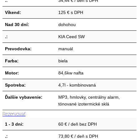
.:
34,44 € / deň s DPH
Víkend:
125 € s DPH
Nad 30 dní:
dohohou
.:
KIA Ceed SW
Prevodovka:
manuál
Farba:
biela
Motor:
84,6kw nafta
Spotreba:
4,7l - kombinovaná
Ďalšie vybavenie:
MP3, hmlovky, centrálny alarm,
tónované izotermické sklá
Rezervovať
1 - 3 dni:
60 € / deň bez DPH
.:
73,80 € / deň s DPH