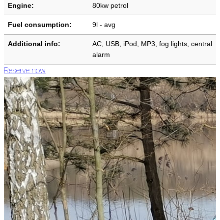
Engine:
80kw petrol
Fuel consumption:
9l - avg
Additional info:
AC, USB, iPod, MP3, fog lights, central
alarm
Reserve now