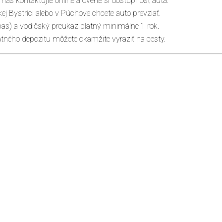
s kontaktujte online a overte si dostupnosť auta.
 Bystrici alebo v Púchove chcete auto prevziať.
pas) a vodičský preukaz platný minimálne 1 rok.
atného depozitu môžete okamžite vyraziť na cesty.