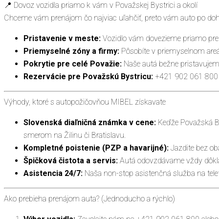
📍 Dovoz vozidla priamo k vám v Považskej Bystrici a okolí
Chceme vám prenájom čo najviac uľahčiť, preto vám auto po doho
Pristavenie v meste:
Vozidlo vám dovezieme priamo pre
Priemyselné zóny a firmy:
Pôsobíte v priemyselnom areál
Pokrytie pre celé Považie:
Naše autá bežne pristavujeme
Rezervácie pre Považskú Bystricu:
+421 902 061 800
Výhody, ktoré s autopožičovňou MIBEL získavate
Slovenská diaľničná známka v cene:
Keďže Považská Bys
smerom na Žilinu či Bratislavu.
Kompletné poistenie (PZP a havarijné):
Jazdite bez obá
Špičková čistota a servis:
Autá odovzdávame vždy dôkladn
Asistencia 24/7:
Naša non-stop asistenčná služba na telef
Ako prebieha prenájom auta? (Jednoducho a rýchlo)