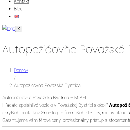
Kontakt
Blog
X
Autopožičovňa Považská B
Domov
/
Autopožičovňa Považská Bystrica
Autopožičovňa Považská Bystrica – MIBEL
Hľadáte spoľahlivé vozidlo v Považskej Bystrici a okolí?
Autopoži
skrytých poplatkov. Sme tu pre firemných klientov, rodiny plánujú
Garantujeme vám férové ceny, profesionálny prístup a stopercent