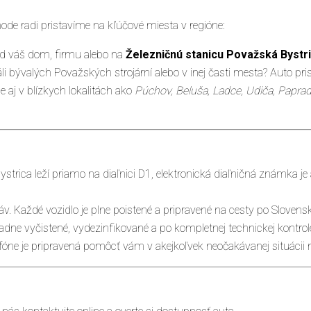
de radi pristavíme na kľúčové miesta v regióne:
d váš dom, firmu alebo na
Železničnú stanicu Považská Bystr
i bývalých Považských strojární alebo v inej časti mesta? Auto p
 aj v blízkych lokalitách ako
Púchov, Beluša, Ladce, Udiča, Papra
trica leží priamo na diaľnici D1, elektronická diaľničná známka 
v. Každé vozidlo je plne poistené a pripravené na cesty po Slovensk
e vyčistené, vydezinfikované a po kompletnej technickej kontrol
óne je pripravená pomôcť vám v akejkoľvek neočakávanej situácii n