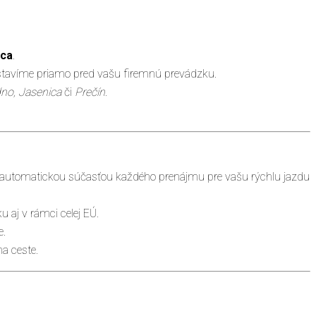
ica
.
ristavíme priamo pred vašu firemnú prevádzku.
dno, Jasenica
či
Prečín
.
je automatickou súčasťou každého prenájmu pre vašu rýchlu jazdu
u aj v rámci celej EÚ.
e.
a ceste.