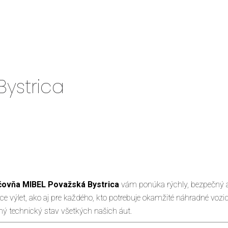
ystrica
čovňa MIBEL Považská Bystrica
vám ponúka rýchly, bezpečný a
ce výlet, ako aj pre každého, kto potrebuje okamžité náhradné vozi
ný technický stav všetkých našich áut.