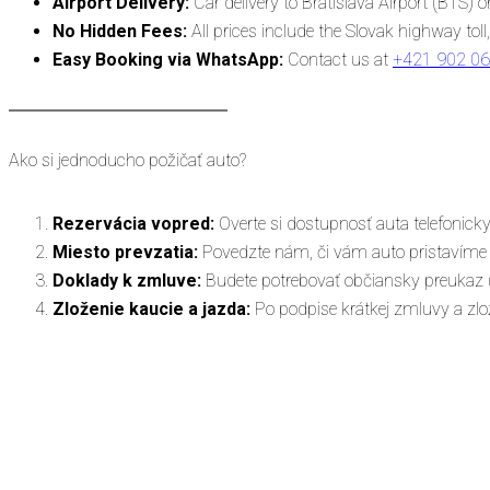
Airport Delivery:
Car delivery to Bratislava Airport (BTS) 
No Hidden Fees:
All prices include the Slovak highway to
Easy Booking via WhatsApp:
Contact us at
+421 902 06
Ako si jednoducho požičať auto?
Rezervácia vopred:
Overte si dostupnosť auta telefonic
Miesto prevzatia:
Povedzte nám, či vám auto pristavíme na
Doklady k zmluve:
Budete potrebovať občiansky preukaz (
Zloženie kaucie a jazda:
Po podpise krátkej zmluvy a zlož