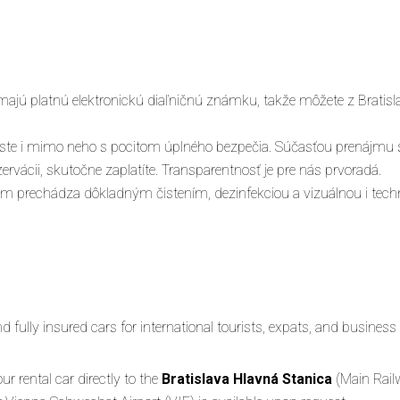
ajú platnú elektronickú diaľničnú známku, takže môžete z Bratisl
ste i mimo neho s pocitom úplného bezpečia. Súčasťou prenájmu s
rvácii, skutočne zaplatíte. Transparentnosť je pre nás prvoradá.
m prechádza dôkladným čistením, dezinfekciou a vizuálnou i techn
and fully insured cars for international tourists, expats, and business 
r rental car directly to the
Bratislava Hlavná Stanica
(Main Railw