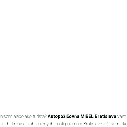
znisom alebo ako turista?
Autopožičovňa MIBEL Bratislava
vám z
i trh, firmy aj zahraničných hostí priamo v Bratislave a širšom okol