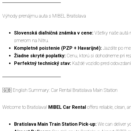
Výhody prenájmu auta s MIBEL Bratislava
Slovenská diaľničná známka v cene:
Všetky naše autá m
smerom na Nitru.
Kompletné poistenie (PZP + Havarijné):
Jazdite po me
Žiadne skryté poplatky:
Cenu, ktorú si dohodneme pri reze
Perfektný technický stav:
Každé vozidlo pred odovzdaní
🇬🇧 English Summary: Car Rental Bratislava Main Station
Welcome to Bratislava!
MIBEL Car Rental
offers reliable, clean, 
Bratislava Main Train Station Pick-up:
We can deliver you