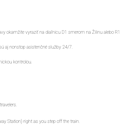
avy okamžite vyraziť na diaľnicu D1 smerom na Žilinu alebo R1
ú aj nonstop asistenčné služby 24/7.
ickou kontrolou.
travelers.
ay Station) right as you step off the train.