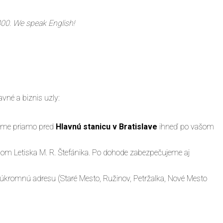
800. We speak English!
vné a biznis uzly:
víme priamo pred
Hlavnú stanicu v Bratislave
ihneď po vašom
lom Letiska M. R. Štefánika. Po dohode zabezpečujeme aj
súkromnú adresu (Staré Mesto, Ružinov, Petržalka, Nové Mesto