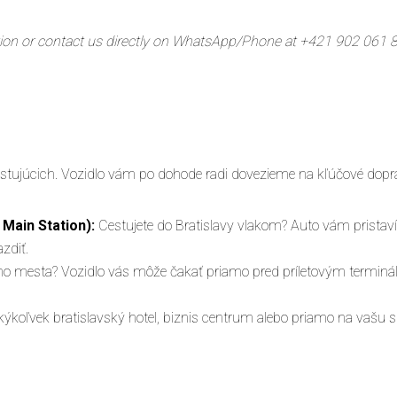
mation or contact us directly on WhatsApp/Phone at +421 902 061 
tujúcich. Vozidlo vám po dohode radi dovezieme na kľúčové dopra
 Main Station):
Cestujete do Bratislavy vlakom? Auto vám prista
zdiť.
ného mesta? Vozidlo vás môže čakať priamo pred príletovým terminá
ýkoľvek bratislavský hotel, biznis centrum alebo priamo na vašu 