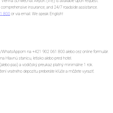
or Vienna Schwechat Airport (VIE) is available upon request.
ll, comprehensive insurance, and 24/7 roadside assistance.
1 800
or via email. We speak English!
ky/WhatsAppom na +421 902 061 800 alebo cez online formulár.
 Hlavnú stanicu, letisko alebo pred hotel.
alebo pas) a vodičský preukaz platný minimálne 1 rok.
ení vratného depozitu preberáte kľúče a môžete vyraziť.