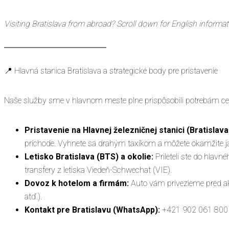
Visiting Bratislava from abroad? Scroll down for English infor
📍 Hlavná stanica Bratislava a strategické body pre pristavenie
Naše služby sme v hlavnom meste plne prispôsobili potrebám ces
Pristavenie na Hlavnej železničnej stanici (Bratislava
príchode. Vyhnete sa drahým taxíkom a môžete okamžite ja
Letisko Bratislava (BTS) a okolie:
Prileteli ste do hlav
transfery z letiska Viedeň-Schwechat (VIE).
Dovoz k hotelom a firmám:
Auto vám privezieme pred ak
atď.).
Kontakt pre Bratislavu (WhatsApp):
+421 902 061 800