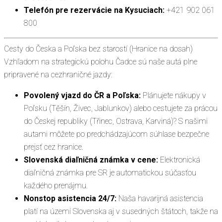
Telefón pre rezervácie na Kysuciach:
+421 902 061
800
Cesty do Česka a Poľska bez starostí (Hranice na dosah)
Vzhľadom na strategickú polohu Čadce sú naše autá plne
pripravené na cezhraničné jazdy:
Povolený vjazd do ČR a Poľska:
Plánujete nákupy v
Poľsku (Těšín, Živec, Jablunkov) alebo cestujete za prácou
do Českej republiky (Třinec, Ostrava, Karviná)? S našimi
autami môžete po predchádzajúcom súhlase bezpečne
prejsť cez hranice.
Slovenská diaľničná známka v cene:
Elektronická
diaľničná známka pre SR je automatickou súčasťou
každého prenájmu.
Nonstop asistencia 24/7:
Naša havarijná asistencia
platí na území Slovenska aj v susedných štátoch, takže na