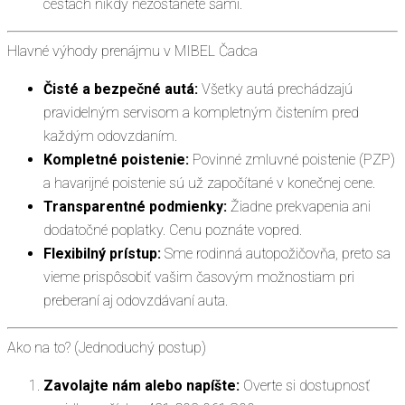
cestách nikdy nezostanete sami.
Hlavné výhody prenájmu v MIBEL Čadca
Čisté a bezpečné autá:
Všetky autá prechádzajú
pravidelným servisom a kompletným čistením pred
každým odovzdaním.
Kompletné poistenie:
Povinné zmluvné poistenie (PZP)
a havarijné poistenie sú už započítané v konečnej cene.
Transparentné podmienky:
Žiadne prekvapenia ani
dodatočné poplatky. Cenu poznáte vopred.
Flexibilný prístup:
Sme rodinná autopožičovňa, preto sa
vieme prispôsobiť vašim časovým možnostiam pri
preberaní aj odovzdávaní auta.
Ako na to? (Jednoduchý postup)
Zavolajte nám alebo napíšte:
Overte si dostupnosť