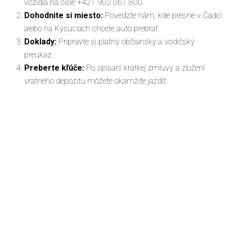
vozidla na čísle +421 902 061 800.
Dohodnite si miesto:
Povedzte nám, kde presne v Čadci
alebo na Kysuciach chcete auto prebrať.
Doklady:
Pripravte si platný občiansky a vodičský
preukaz.
Preberte kľúče:
Po spísaní krátkej zmluvy a zložení
vratného depozitu môžete okamžite jazdiť.