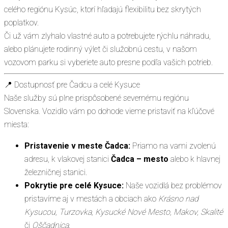
celého regiónu Kysúc, ktorí hľadajú flexibilitu bez skrytých
poplatkov.
Či už vám zlyhalo vlastné auto a potrebujete rýchlu náhradu,
alebo plánujete rodinný výlet či služobnú cestu, v našom
vozovom parku si vyberiete auto presne podľa vašich potrieb.
📍 Dostupnosť pre Čadcu a celé Kysuce
Naše služby sú plne prispôsobené severnému regiónu
Slovenska. Vozidlo vám po dohode vieme pristaviť na kľúčové
miesta:
Pristavenie v meste Čadca:
Priamo na vami zvolenú
adresu, k vlakovej stanici
Čadca – mesto
alebo k hlavnej
železničnej stanici.
Pokrytie pre celé Kysuce:
Naše vozidlá bez problémov
pristavíme aj v mestách a obciach ako
Krásno nad
Kysucou, Turzovka, Kysucké Nové Mesto, Makov, Skalité
či
Oščadnica
.